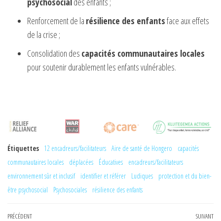
psychosocial
des enfants ;
Renforcement de la
résilience des enfants
face aux effets
de la crise ;
Consolidation des
capacités communautaires locales
pour soutenir durablement les enfants vulnérables.
Étiquettes
12 encadreurs/facilitateurs
Aire de santé de Hongero
capacités
communautaires locales
déplacées
Éducatives
encadreurs/facilitateurs
environnement sûr et inclusif
identifier et référer
Ludiques
protection et du bien-
être psychosocial
Psychosociales
résilience des enfants
Navigation
Article
PRÉCÉDENT
SUIVANT
Art