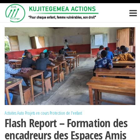
Passer
KUJITEGEM
Pour
ce
chaque
ACTIONS
enfant,
contenu
femme
vulnérables,
son droit
Activites
Auto
Projets en cours
Protection de l'enfant
Flash Report – Formation des
encadreurs des Espaces Amis