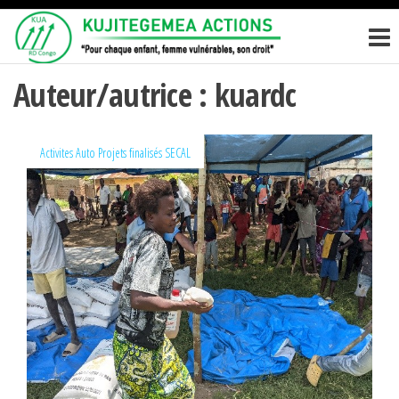
Passer
KUJITEGEM
Pour
ce
chaque
ACTIONS
enfant,
contenu
femme
Auteur/autrice :
kuardc
vulnérables,
son droit
Activites
Auto
Projets finalisés
SECAL