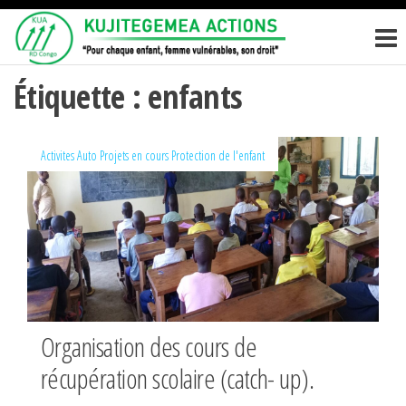
Passer
KUJITEGEM
Pour
ce
chaque
ACTIONS
enfant,
contenu
femme
Étiquette :
enfants
vulnérables,
son droit
Activites
Auto
Projets en cours
Protection de l'enfant
Organisation des cours de
récupération scolaire (catch- up).