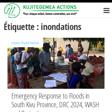
Passer
KUJITEGEM
Pour
ce
chaque
ACTIONS
enfant,
contenu
femme
Étiquette :
inondations
vulnérables,
son droit
Activites
Projets finalisés
Emergency Response to Floods in
South Kivu Province, DRC 2024, WASH