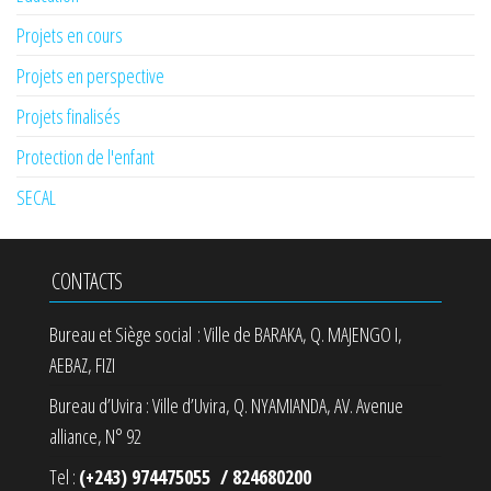
Projets en cours
Projets en perspective
Projets finalisés
Protection de l'enfant
SECAL
CONTACTS
Bureau et Siège social : Ville de BARAKA, Q. MAJENGO I,
AEBAZ, FIZI
Bureau d’Uvira : Ville d’Uvira, Q. NYAMIANDA, AV. Avenue
alliance, N° 92
Tel :
(+243) 974475055 / 824680200