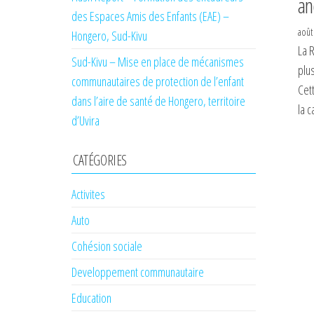
an
des Espaces Amis des Enfants (EAE) –
août
Hongero, Sud-Kivu
La 
Sud-Kivu – Mise en place de mécanismes
plu
communautaires de protection de l’enfant
Cett
dans l’aire de santé de Hongero, territoire
la c
d’Uvira
CATÉGORIES
Activites
Auto
Cohésion sociale
Developpement communautaire
Education