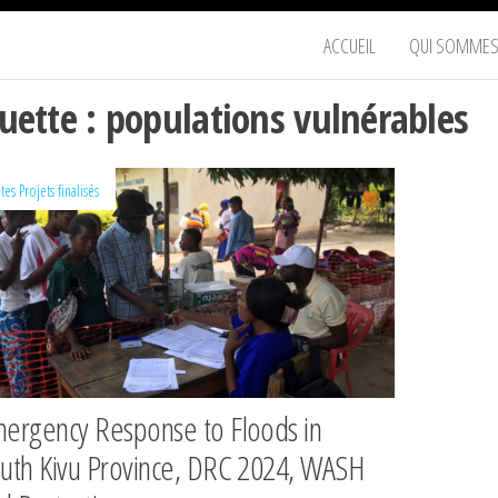
JITEGEMEA
ACCUEIL
QUI SOMMES
e
TIONS
quette :
populations vulnérables
ables,
it
ites
Projets finalisés
ergency Response to Floods in
uth Kivu Province, DRC 2024, WASH