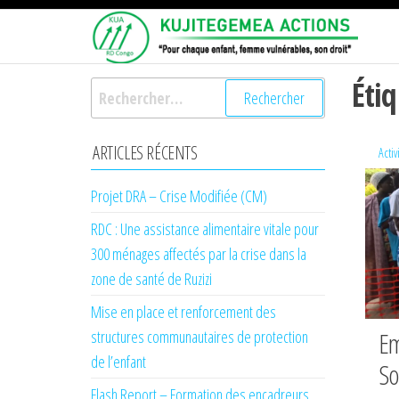
Passer
KU
Pour
ce
chaqu
AC
enfant,
contenu
femme
Éti
Rechercher :
vulnér
son dro
ARTICLES RÉCENTS
Activ
Projet DRA – Crise Modifiée (CM)
RDC : Une assistance alimentaire vitale pour
300 ménages affectés par la crise dans la
zone de santé de Ruzizi
Mise en place et renforcement des
Em
structures communautaires de protection
de l’enfant
So
Flash Report – Formation des encadreurs