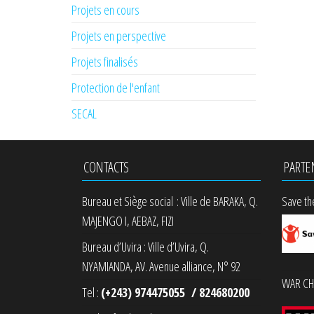
Projets en cours
Projets en perspective
Projets finalisés
Protection de l'enfant
SECAL
CONTACTS
PARTE
Bureau et Siège social : Ville de BARAKA, Q.
Save th
MAJENGO I, AEBAZ, FIZI
Bureau d’Uvira : Ville d’Uvira, Q.
NYAMIANDA, AV. Avenue alliance, N° 92
WAR CHI
Tel :
(+243) 974475055 / 824680200