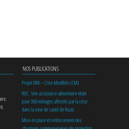
NOS PUBLICATIONS
Projet DRA – Crise Modifiée (CM)
RDC : Une assistance alimentaire vitale
ire;
pour 300 ménages affectés par la crise
t;
dans la zone de santé de Ruzizi
Mise en place et renforcement des
structures communautaires de protection