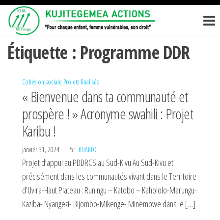
Passer
KUJITEGEM
Pour
ce
chaque
ACTIONS
enfant,
contenu
femme
Étiquette :
Programme DDR
vulnérables,
son droit
Cohésion sociale
Projets finalisés
« Bienvenue dans ta communauté et
prospère ! » Acronyme swahili : Projet
Karibu !
janvier 31, 2024
Par
KUARDC
Projet d’appui au PDDRCS au Sud-Kivu Au Sud-Kivu et
précisément dans les communautés vivant dans le Territoire
d’Uvira-Haut Plateau : Runingu – Katobo – Kahololo-Marungu-
Kaziba- Nyangezi- Bijombo-Mikenge- Minembwe dans le […]