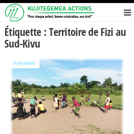
Passer
KUJITEGEM
Pour
ce
chaque
ACTIONS
enfant,
contenu
femme
Étiquette :
Territoire de Fizi au
vulnérables,
Sud-Kivu
son droit
Projets finalisés