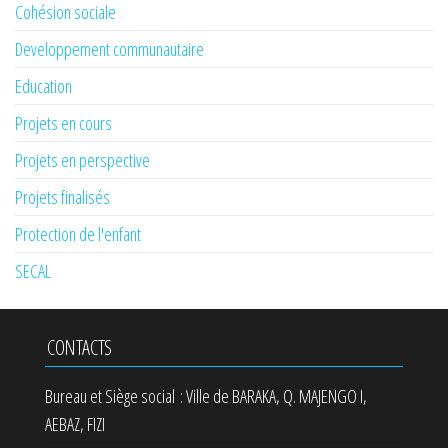
Cohésion sociale
Developpement communautaire
Education
Projets en cours
Projets en perspective
Projets finalisés
Protection de l'enfant
SECAL
CONTACTS
Bureau et Siège social : Ville de BARAKA, Q. MAJENGO I,
AEBAZ, FIZI