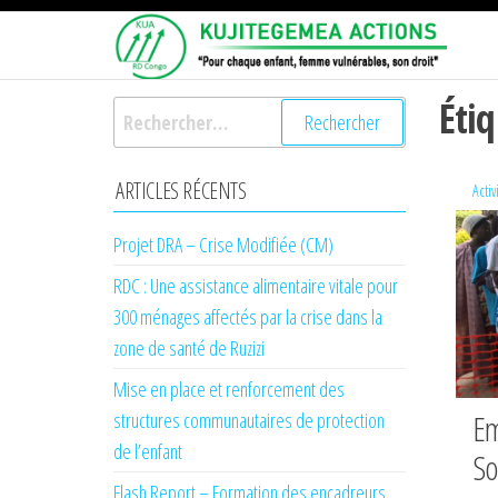
Passer
KU
Pour
ce
chaqu
AC
enfant,
contenu
femme
Éti
Rechercher :
vulnér
son dro
ARTICLES RÉCENTS
Activ
Projet DRA – Crise Modifiée (CM)
RDC : Une assistance alimentaire vitale pour
300 ménages affectés par la crise dans la
zone de santé de Ruzizi
Mise en place et renforcement des
Em
structures communautaires de protection
de l’enfant
So
Flash Report – Formation des encadreurs