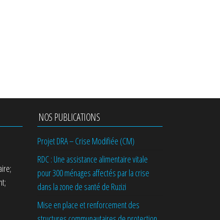
NOS PUBLICATIONS
Projet DRA – Crise Modifiée (CM)
RDC : Une assistance alimentaire vitale
ire;
pour 300 ménages affectés par la crise
t;
dans la zone de santé de Ruzizi
Mise en place et renforcement des
structures communautaires de protection