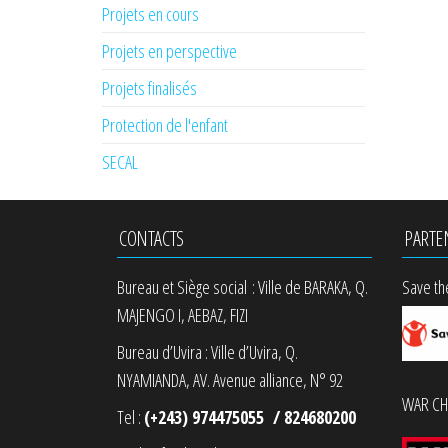
Projets en cours
Projets en perspective
Projets finalisés
Protection de l'enfant
SECAL
CONTACTS
PARTE
Bureau et Siège social : Ville de BARAKA, Q.
Save th
MAJENGO I, AEBAZ, FIZI
Bureau d’Uvira : Ville d’Uvira, Q.
NYAMIANDA, AV. Avenue alliance, N° 92
WAR CHI
Tel :
(+243) 974475055 / 824680200