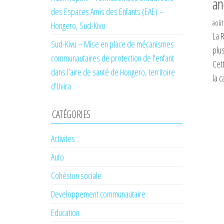
an
des Espaces Amis des Enfants (EAE) –
août
Hongero, Sud-Kivu
La 
Sud-Kivu – Mise en place de mécanismes
plu
communautaires de protection de l’enfant
Cett
dans l’aire de santé de Hongero, territoire
la c
d’Uvira
CATÉGORIES
Activites
Auto
Cohésion sociale
Developpement communautaire
Education