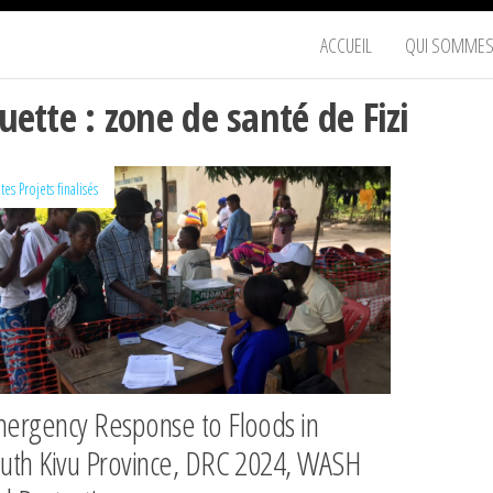
JITEGEMEA
ACCUEIL
QUI SOMMES
e
TIONS
quette :
zone de santé de Fizi
ables,
it
ites
Projets finalisés
ergency Response to Floods in
uth Kivu Province, DRC 2024, WASH