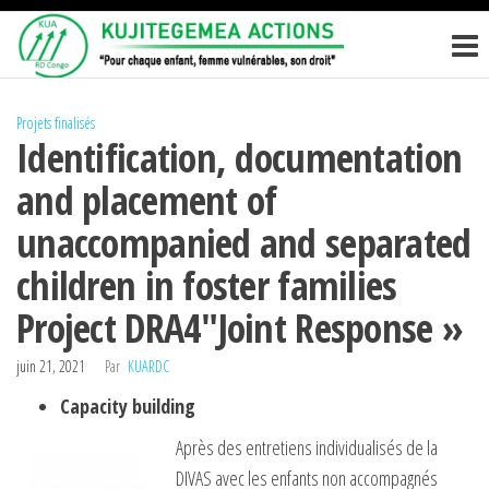
Passer
KUJITEGEM
Pour
ce
chaque
ACTIONS
enfant,
contenu
femme
vulnérables,
Projets finalisés
Identification, documentation
son droit
and placement of
unaccompanied and separated
children in foster families
Project DRA4″Joint Response »
juin 21, 2021
Par
KUARDC
Capacity building
Après des entretiens individualisés de la
DIVAS avec les enfants non accompagnés