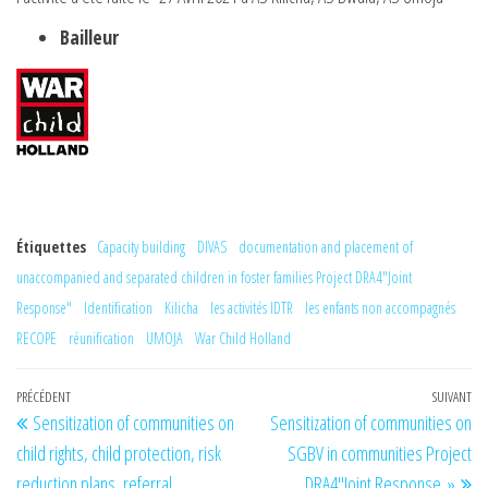
Bailleur
Étiquettes
Capacity building
DIVAS
documentation and placement of
unaccompanied and separated children in foster families Project DRA4"Joint
Response"
Identification
Kilicha
les activités IDTR
les enfants non accompagnés
RECOPE
réunification
UMOJA
War Child Holland
Navigation
Article
PRÉCÉDENT
SUIVANT
Art
Sensitization of communities on
Sensitization of communities on
de
précédent
su
child rights, child protection, risk
SGBV in communities Project
l’article
reduction plans, referral
DRA4″Joint Response »