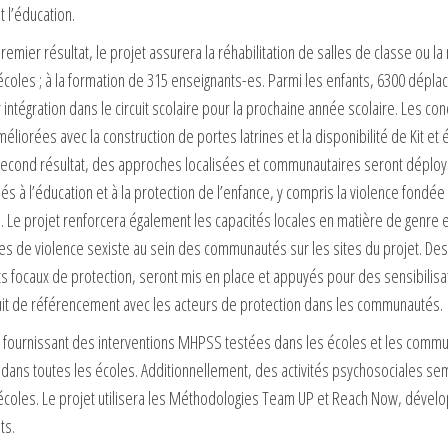
t l’éducation.
remier résultat, le projet assurera la réhabilitation de salles de classe ou
coles ; à la formation de 315 enseignants-es. Parmi les enfants, 6300 dépla
 intégration dans le circuit scolaire pour la prochaine année scolaire. Les c
éliorées avec la construction de portes latrines et la disponibilité de Kit e
second résultat, des approches localisées et communautaires seront déployé
iés à l’éducation et à la protection de l’enfance, y compris la violence fondé
. Le projet renforcera également les capacités locales en matière de genre e
ues de violence sexiste au sein des communautés sur les sites du projet. 
s focaux de protection, seront mis en place et appuyés pour des sensibilisat
cuit de référencement avec les acteurs de protection dans les communautés.
t fournissant des interventions MHPSS testées dans les écoles et les commu
ans toutes les écoles. Additionnellement, des activités psychosociales semi
écoles. Le projet utilisera les Méthodologies Team UP et Reach Now, dével
ts.