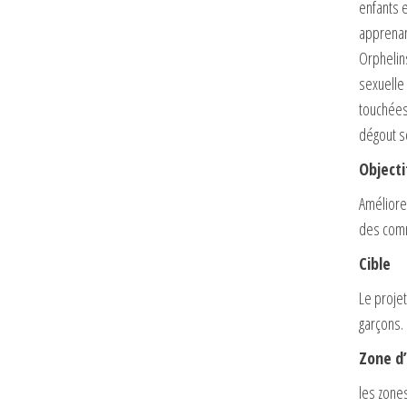
enfants e
apprenan
Orphelin
sexuelle 
touchées
dégout sc
Objecti
Améliore
des comm
Cible
Le projet
garçons.
Zone d’
les zone