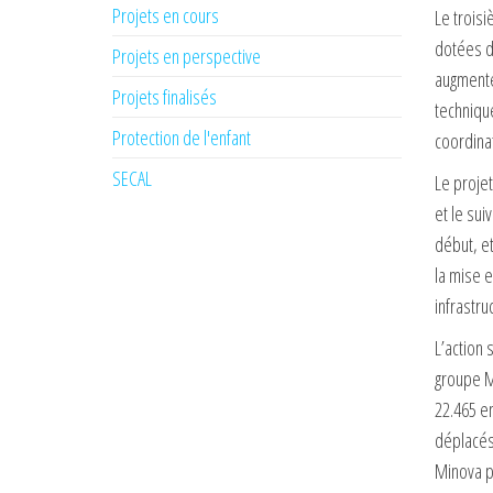
Projets en cours
Le troisi
dotées de
Projets en perspective
augmenter
Projets finalisés
technique
Protection de l'enfant
coordina
SECAL
Le projet
et le sui
début, et
la mise e
infrastru
L’action 
groupe M
22.465 e
déplacés
Minova p