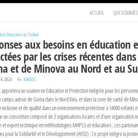
JITEGEMEA
ACCUEIL
QUI SOMMES
e
TIONS
ables,
lisés
Protection de l'enfant
onses aux besoins en éducation 
it
ctées par les crises récentes dan
a et de Minova au Nord et au Su
 6, 2024
Par
KUARDC
t apportera un soutien en Education et Protection intégrée pour les person
 camps autour de Goma dans le Nord Kivu, et dans la zone de santé de Minov
 inclusive et de qualité dans un environnement protecteur à 14000 enfants et 
 un consortium composé de 2 organisations locales et d’une organisation int
e et expert technique en méthodologies MHPSS et éducatives ; Les partenaire
es pour la Solidarité et le Développement (AVSD) ; Ce projet intègre la protec