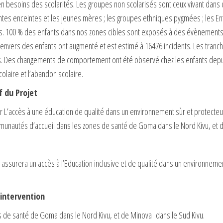
n besoins des scolarités. Les groupes non scolarisés sont ceux vivant dans d
tes enceintes et les jeunes mères ; les groupes ethniques pygmées ; les Enf
s. 100 % des enfants dans nos zones cibles sont exposés à des évènements t
envers des enfants ont augmenté et est estimé à 16476 incidents. Les tranche
. Des changements de comportement ont été observé chez les enfants depuis
olaire et l’abandon scolaire.
f du Projet
r L’accès à une éducation de qualité dans un environnement sùr et protecteu
unautés d’accueil dans les zones de santé de Goma dans le Nord Kivu, et d
 assurera un accès à l’Education inclusive et de qualité dans un environnemen
intervention
s de santé de Goma dans le Nord Kivu, et de Minova dans le Sud Kivu.