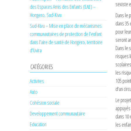
sexiste e
des Espaces Amis des Enfants (EAE) –
Hongero, Sud-Kivu
Dans le p
dans 35 é
Sud-Kivu – Mise en place de mécanismes
pour leur
communautaires de protection de l’enfant
seront am
dans l’aire de santé de Hongero, territoire
Dans le 
d’Uvira
risques l
scolaires
CATÉGORIES
les risq
105 point
Activites
d’un cir
Auto
Le proje
Cohésion sociale
appuyés d
Developpement communautaire
dans 10 
Education
les enfan