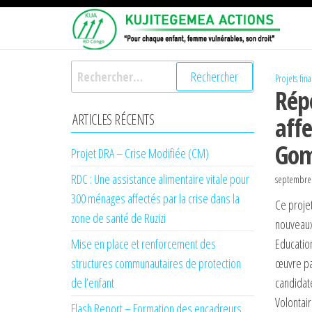
Passer
KU
Pour
ce
chaqu
AC
enfant,
contenu
femme
Rechercher :
vulnér
Projets fina
Rép
son dro
ARTICLES RÉCENTS
affe
Gom
Projet DRA – Crise Modifiée (CM)
RDC : Une assistance alimentaire vitale pour
septembre
300 ménages affectés par la crise dans la
Ce proje
zone de santé de Ruzizi
nouveaux
Mise en place et renforcement des
Education
structures communautaires de protection
œuvre par
de l’enfant
candidat
Volontair
Flash Report – Formation des encadreurs