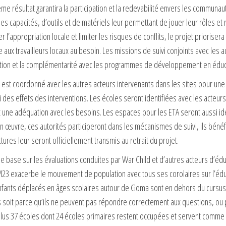
ème résultat garantira la participation et la redevabilité envers les commun
s capacités, d’outils et de matériels leur permettant de jouer leur rôles et
 l’appropriation locale et limiter les risques de conflits, le projet priorisera
 aux travailleurs locaux au besoin. Les missions de suivi conjoints avec les au
tion et la complémentarité avec les programmes de développement en éducat
 est coordonné avec les autres acteurs intervenants dans les sites pour une 
vi des effets des interventions. Les écoles seront identifiées avec les acteu
 une adéquation avec les besoins. Les espaces pour les ETA seront aussi ident
n œuvre, ces autorités participeront dans les mécanismes de suivi, ils béné
ctures leur seront officiellement transmis au retrait du projet.
se base sur les évaluations conduites par War Child et d’autres acteurs d’éduc
23 exacerbe le mouvement de population avec tous ses corolaires sur l’éduca
nfants déplacés en âges scolaires autour de Goma sont en dehors du cursus s
 soit parce qu’ils ne peuvent pas répondre correctement aux questions, ou p
lus 37 écoles dont 24 écoles primaires restent occupées et servent comme