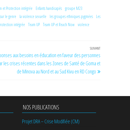
n et Protection intégrée
Enfants handicapés
groupe M23
sur le genre
la violence sexuelle
les groupes ethniques pygmées
Les
rotection intégrée
Team UP
Team UP et Reach Now
violence
SUIVANT
Article
onses aux besoins en éducation en faveur des personnes
suivant
ar les crises récentes dans les Zones de Santé de Goma et
de Minova au Nord et au Sud Kivu en RD Congo
NOS PUBLICATIONS
Projet DRA – Crise Modifiée (CM)