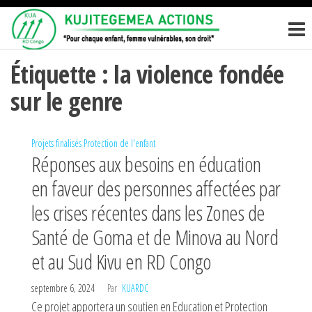
Passer
KUJITEGEM
Pour
ce
chaque
ACTIONS
enfant,
contenu
femme
Étiquette :
la violence fondée
vulnérables,
sur le genre
son droit
Projets finalisés
Protection de l'enfant
Réponses aux besoins en éducation
en faveur des personnes affectées par
les crises récentes dans les Zones de
Santé de Goma et de Minova au Nord
et au Sud Kivu en RD Congo
septembre 6, 2024
Par
KUARDC
Ce projet apportera un soutien en Education et Protection