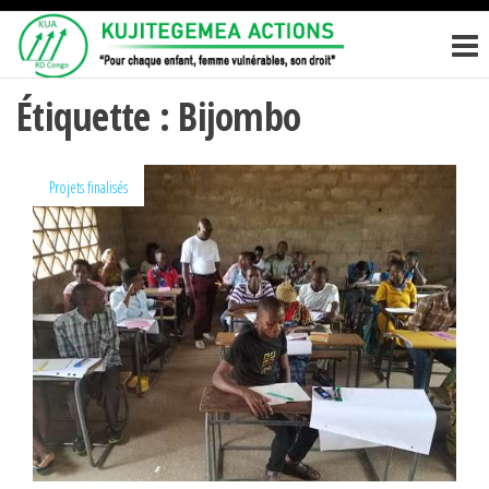
Passer
KUJITEGEM
Pour
ce
chaque
ACTIONS
enfant,
contenu
femme
Étiquette :
Bijombo
vulnérables,
son droit
Projets finalisés