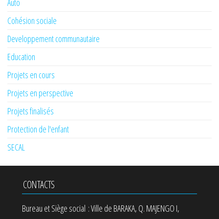
Auto
Cohésion sociale
Developpement communautaire
Education
Projets en cours
Projets en perspective
Projets finalisés
Protection de l'enfant
SECAL
CONTACTS
Bureau et Siège social : Ville de BARAKA, Q. MAJENGO I,