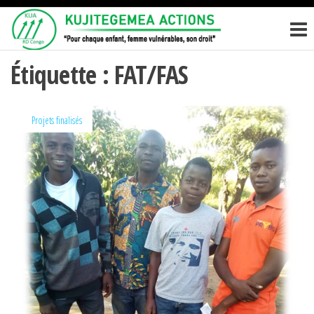
Passer
KUJITEGEM
Pour
ce
chaque
ACTIONS
enfant,
contenu
femme
Étiquette :
FAT/FAS
vulnérables,
son droit
Projets finalisés