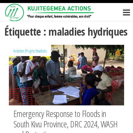
Passer
KUJITEGEM
Pour
ce
chaque
ACTIONS
enfant,
contenu
femme
Étiquette :
maladies hydriques
vulnérables,
son droit
Activites
Projets finalisés
Emergency Response to Floods in
South Kivu Province, DRC 2024, WASH