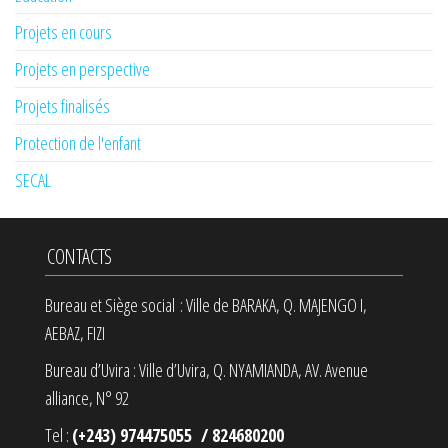
Projets en cours
Projets en perspective
Projets finalisés
Protection de l'enfant
SECAL
CONTACTS
Bureau et Siège social : Ville de BARAKA, Q. MAJENGO I,
AEBAZ, FIZI
Bureau d’Uvira : Ville d’Uvira, Q. NYAMIANDA, AV. Avenue
alliance, N° 92
Tel :
(+243) 974475055 / 824680200