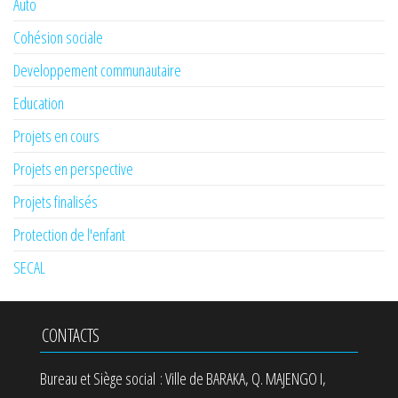
Auto
Cohésion sociale
Developpement communautaire
Education
Projets en cours
Projets en perspective
Projets finalisés
Protection de l'enfant
SECAL
CONTACTS
Bureau et Siège social : Ville de BARAKA, Q. MAJENGO I,