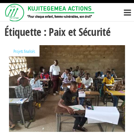
Passer
KUJITEGEM
Pour
ce
chaque
ACTIONS
enfant,
contenu
femme
Étiquette :
Paix et Sécurité
vulnérables,
son droit
Projets finalisés