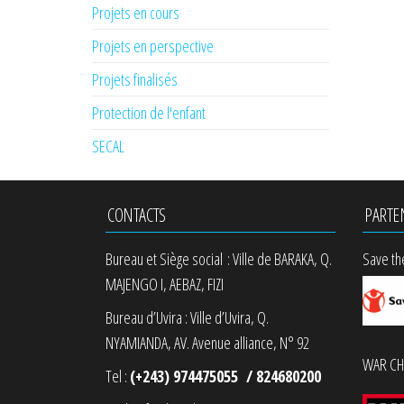
Projets en cours
Projets en perspective
Projets finalisés
Protection de l'enfant
SECAL
CONTACTS
PARTE
Bureau et Siège social : Ville de BARAKA, Q.
Save th
MAJENGO I, AEBAZ, FIZI
Bureau d’Uvira : Ville d’Uvira, Q.
NYAMIANDA, AV. Avenue alliance, N° 92
WAR CHI
Tel :
(+243) 974475055 / 824680200