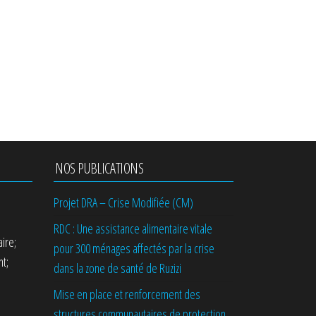
NOS PUBLICATIONS
Projet DRA – Crise Modifiée (CM)
RDC : Une assistance alimentaire vitale
ire;
pour 300 ménages affectés par la crise
t;
dans la zone de santé de Ruzizi
Mise en place et renforcement des
structures communautaires de protection