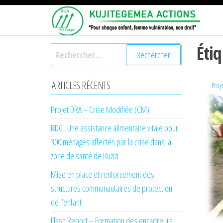
Passer
KU
Pour
ce
chaqu
AC
enfant,
contenu
femme
Éti
Rechercher :
vulnér
son dro
ARTICLES RÉCENTS
Proje
Projet DRA – Crise Modifiée (CM)
RDC : Une assistance alimentaire vitale pour
300 ménages affectés par la crise dans la
zone de santé de Ruzizi
Mise en place et renforcement des
structures communautaires de protection
de l’enfant
Flash Report – Formation des encadreurs