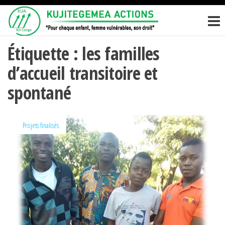
Passer
KUJITEGEM
Pour
ce
chaque
ACTIONS
enfant,
contenu
femme
Étiquette :
les familles
vulnérables,
d’accueil transitoire et
son droit
spontané
Projets finalisés